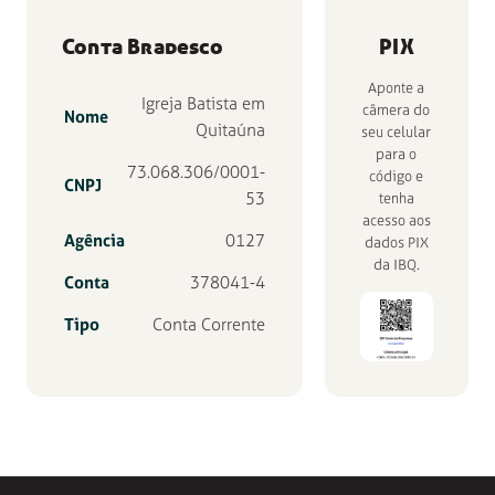
Conta Bradesco
PIX
Aponte a
Igreja Batista em
câmera do
Nome
Quitaúna
seu celular
para o
73.068.306/0001-
código e
CNPJ
53
tenha
acesso aos
Agência
0127
dados PIX
da IBQ.
Conta
378041-4
Tipo
Conta Corrente