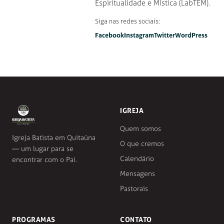
Espiritualidade e Mística (LabTEM).
Siga nas redes sociais:
Facebook
Instagram
Twitter
WordPress
IGREJA
Quem somos
Igreja Batista em Quitaúna
O que cremos
— um lugar para se
Calendário
encontrar com o Pai.
Mensagens
Pastorais
PROGRAMAS
CONTATO