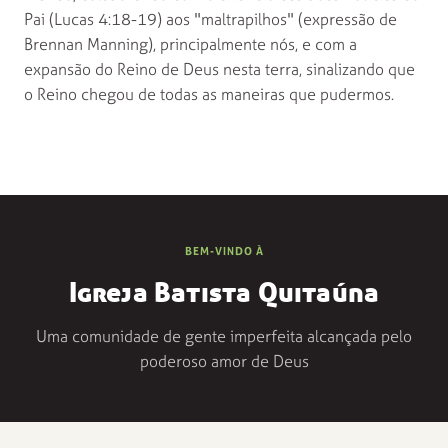
Pai (Lucas 4:18-19) aos "maltrapilhos" (expressão de
Brennan Manning), principalmente nós, e com a
expansão do Reino de Deus nesta terra, sinalizando que
o Reino chegou de todas as maneiras que pudermos.
BEM-VINDO À
Igreja Batista Quitaúna
Uma comunidade de gente imperfeita alcançada pelo
poderoso amor de Deus